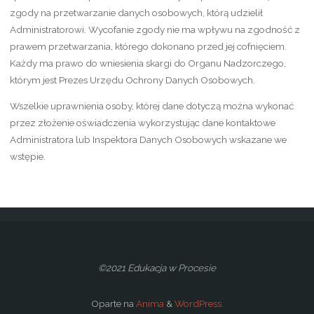
zgody na przetwarzanie danych osobowych, którą udzielił
Administratorowi. Wycofanie zgody nie ma wpływu na zgodność z
prawem przetwarzania, którego dokonano przed jej cofnięciem.
Każdy ma prawo do wniesienia skargi do Organu Nadzorczego,
którym jest Prezes Urzędu Ochrony Danych Osobowych.
Wszelkie uprawnienia osoby, której dane dotyczą można wykonać
przez złożenie oświadczenia wykorzystując dane kontaktowe
Administratora lub Inspektora Danych Osobowych wskazane we
wstępie.
©2021 Edukacja w Procesie
Oparte na
Anima
&
WordPress.