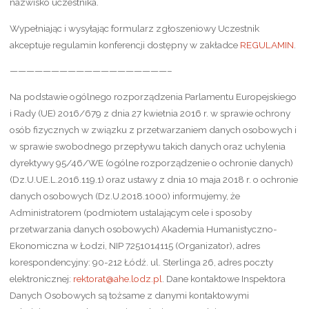
nazwisko uczestnika.
Wypełniając i wysyłając formularz zgłoszeniowy Uczestnik
akceptuje regulamin konferencji dostępny w zakładce
REGULAMIN
.
———————————————————–
Na podstawie ogólnego rozporządzenia Parlamentu Europejskiego
i Rady (UE) 2016/679 z dnia 27 kwietnia 2016 r. w sprawie ochrony
osób fizycznych w związku z przetwarzaniem danych osobowych i
w sprawie swobodnego przepływu takich danych oraz uchylenia
dyrektywy 95/46/WE (ogólne rozporządzenie o ochronie danych)
(Dz.U.UE.L.2016.119.1) oraz ustawy z dnia 10 maja 2018 r. o ochronie
danych osobowych (Dz.U.2018.1000) informujemy, że
Administratorem (podmiotem ustalającym cele i sposoby
przetwarzania danych osobowych) Akademia Humanistyczno-
Ekonomiczna w Łodzi, NIP 7251014115 (Organizator)
,
adres
korespondencyjny: 90-212 Łódź. ul. Sterlinga 26, adres poczty
elektronicznej:
rektorat@ahe.lodz.pl
. Dane kontaktowe Inspektora
Danych Osobowych są tożsame z danymi kontaktowymi