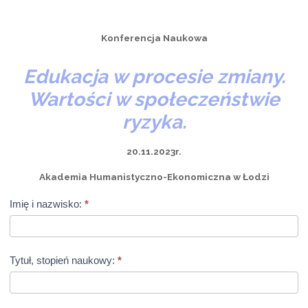
Konferencja Naukowa
Edukacja w procesie zmiany.
Wartości w społeczeństwie
ryzyka.
20.11.2023r.
Akademia Humanistyczno-Ekonomiczna w Łodzi
Edukacja
Imię i nazwisko:
*
w
procesie
zmiany
Tytuł, stopień naukowy:
*
społecznej